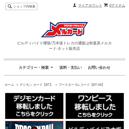
マイアカウント
0アイテム
ショップ内検索
ビルディバイド櫻坂/乃木坂トレカの通販は秋葉原メルカ
ード-ネット販売店
カテゴリー・検索
送料・支払い
お問い合わせ
ホーム
>
デジモン カード【BT】
>
ブースター Xレコード【BT-09】