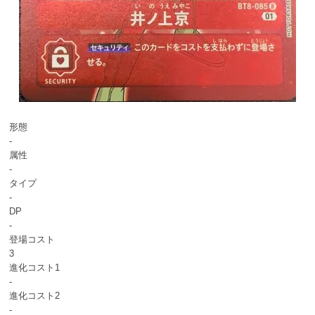
形態
-
属性
-
タイプ
-
DP
-
登場コスト
3
進化コスト1
-
進化コスト2
-